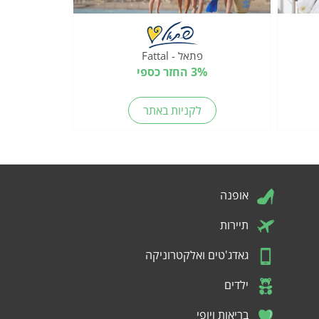
פתאל - Fattal
3% החזר כספי
לקניות באתר
אופנה
תיירות
גאדג'טים ואלקטרוניקה
ילדים
בריאות ויופי