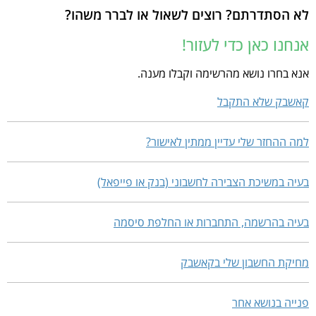
אם אתם לא רוצים לקבל הודעות אלו, אפילו רק לשמוע שזכיתם בקאשבק,
גם לנו. לכן אנו מתחייבים כי לא נמכור או נשכיר לצד שלישי כל מידע
לא הסתדרתם? רוצים לשאול או לברר משהו?
אנא סיגרו את חשבונכם ע"י פנייה לצוות האתר בדף "צור קשר".
שנתתם. אנו צריכים את המידע הבסיסי ביותר כדי לשלוח לכם הודעות על
החזרים כספיים שצברתם. תהיו בטוחים שהפרטיות וההוגנות עומדים כל
אנחנו כאן כדי לעזור!
הזמן לנגד עינינו כמפתח של השותפות בינינו וההצלחה של כולנו.
אנא בחרו נושא מהרשימה וקבלו מענה.
קאשבק שלא התקבל
למה ההחזר שלי עדיין ממתין לאישור?
בעיה במשיכת הצבירה לחשבוני (בנק או פייפאל)
בעיה בהרשמה, התחברות או החלפת סיסמה
מחיקת החשבון שלי בקאשבק
פנייה בנושא אחר