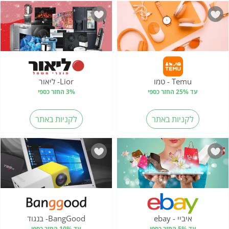
Temu - טמו
Lior- ליאור
עד 25% החזר כספי
3% החזר כספי
לקניות באתר
לקניות באתר
איביי - ebay
BangGood- בנגוד
עד 5% החזר כספי
עד 10% החזר כספי