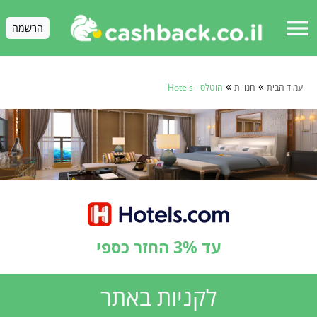
menu
הרשמה
»
»
עמוד הבית
חנויות
הוטלס - Hotels
עד 3% החזר כספי
לקניות באתר