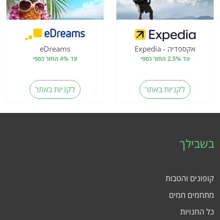
אקספדיה - Expedia
eDreams
עד 2.5% החזר כספי
עד 4% החזר כספי
לקניות באתר
לקניות באתר
בשבילך
קופונים והטבות
מתחמים חמים
כל החנויות