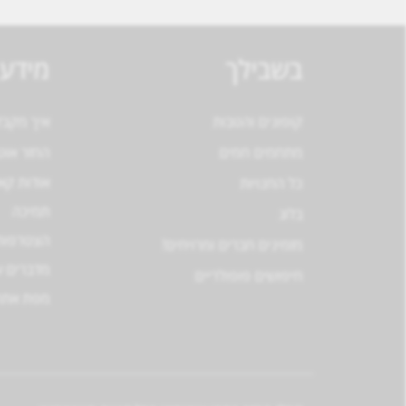
בשבילך
מידע 
קופונים והטבות
איך מקב
מתחמים חמים
החזר אוט
אודות ק
כל החנויות
תמיכה
בלוג
הצטרפות
מזמינים חברים ומרויחים!
מדברים ע
חיפושים פופולריים
מפת אתר