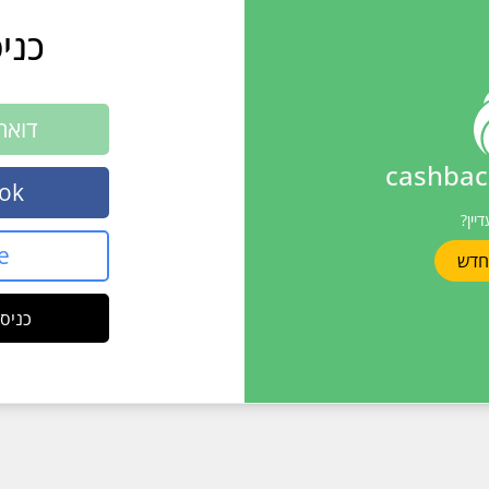
כני
חבילות בקלות! ריכזנו עבורכם מידע ממערכו
דואר
דואר ישראל, ECO POST / EMS , FedEx, USPS, UPS, DHL
דואר אלקטרוני
ok
נא לאשר את המייל למט
יין?
סיסמה
e
חדש
שכחתי סיסמה
כניסה ע