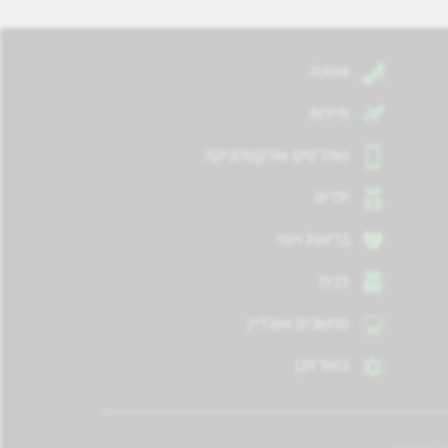
אופנה
תיירות
גאדג'טים ואלקטרוניקה
ילדים
בריאות ויופי
לבית
מחשבים ואונליין
כחול לבן