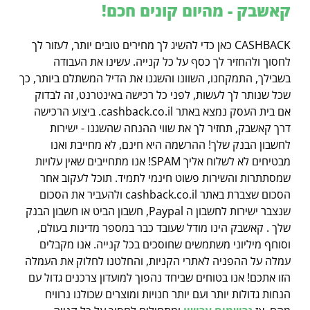
קאשבק - מהיום קונים חכם!
CASHBACK כאן כדי להשיג לך מחירים טובים יותר, לעזור לך
לחסוך ולהחזיר לך כסף על כל קנייה. עשינו את העבודה
בשבילך, התמקחנו, השוונו והשגנו את הדיל המשתלם ביותר, כך
שכל שנותר לך לעשות, לפני כל רכישה באינטרנט, זה לבדוק
אם בית העסק נמצא באתר cashback.co.il. ביצוע הרכישה
דרך קאשבק, תחזיר לך את שווי ההנחה שהשגנו - ישירות
לחשבון הבנק שלך! ההרשמה היא חינם, לא מחייבת ואנו
מבטיחים לא לשלוח אליך SPAM! אנו מתחייבים שאין עלויות
שמסתתרות והשירות פשוט חינמי לתמיד. תוכל לעקוב אחר
הסכום שצברת באתר cashback.co.il ולהעביר את הסכום
שנצבר ישירות לחשבון ה Paypal, חשבון הביט או חשבון הבנק
שלך . קאשבק הינו מודל שעובד כבר במספר מדינות בעולם,
וסוחף מיליוני משתמשים שחוסכים בכל קנייה. אנו מקבלים
עמלה על ההפניה לאתרי הקניות, והחלטנו לחלוק את העמלה
הזו אתכם! אנו בטוחים שביחד נהפוך למועדון צרכנים גדול עם
הנחות גדולות יותר ועם יותר חנויות ומוצרים שכולנו נרוויח