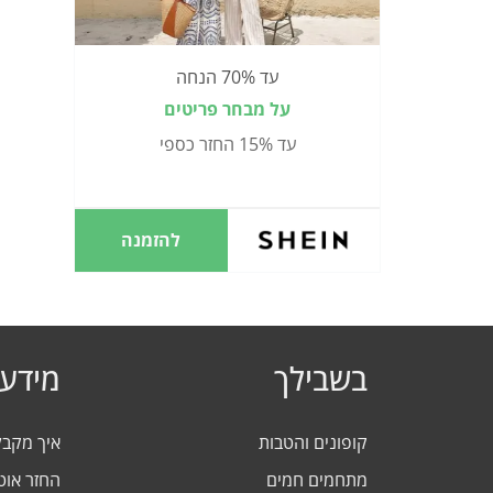
עד 70% הנחה
על מבחר פריטים
עד 15% החזר כספי
להזמנה
בשבילך
מידע 
קופונים והטבות
איך מקב
מתחמים חמים
החזר אוט