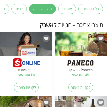
כל החנויות
אופנה
מוצרי צריכה
לבית
בריא
מוצרי צריכה - חנויות קאשבק
Paneco - פאנקו
סופר-פארם
2% החזר כספי
3% החזר כספי
לקניות באתר
לקניות באתר