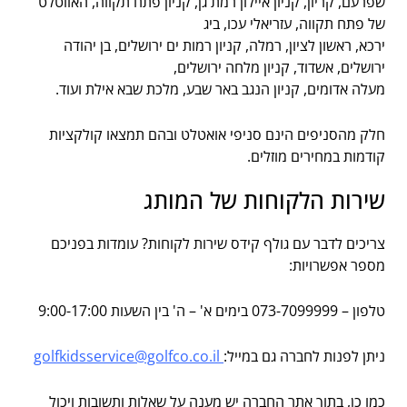
שפרעם, קריון, קניון איילון רמת גן, קניון פתח תקווה, האווטלט
של פתח תקווה, עזריאלי עכו, ביג
ירכא, ראשון לציון, רמלה, קניון רמות ים ירושלים, בן יהודה
ירושלים, אשדוד, קניון מלחה ירושלים,
מעלה אדומים, קניון הנגב באר שבע, מלכת שבא אילת ועוד.
חלק מהסניפים הינם סניפי אואטלט ובהם תמצאו קולקציות
קודמות במחירים מוזלים.
שירות הלקוחות של המותג
צריכים לדבר עם גולף קידס שירות לקוחות? עומדות בפניכם
מספר אפשרויות:
טלפון – 073-7099999 בימים א' – ה' בין השעות 9:00-17:00
ניתן לפנות לחברה גם במייל:
golfkidsservice@golfco.co.il
כמו כן, בתוך אתר החברה יש מענה על שאלות ותשובות ויכול