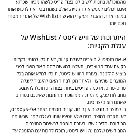
מהמוכר/ת בחנות 'לשים לנו בצד' פריט כלשהו מכיוון שכרגע
איננו יכולים לממש את הקנייה, אולם נשמח בכל זאת לרכוש אותו
במועד אחר. ההבדל העיקרי הוא ש הWish list של אתרי המסחר
חכם יותר:
היתרונות של וויש ליסט / WishList על
עגלת הקניות:
א. אם תוסיפו 2 מוצרים לעגלת קניות, לא תוכלו להזמין בקלות
רק את אחד המוצרים, ותאלצו למעשה להסיר את השני לפני
ביצוע ההזמנה. בעזרת ה'ווויש-ליסט', תוכלו למלא אותה בכל
המוצרים שתירצו - ולאחר מכן לבחור האם להעביר לעגלה
פריט-פריט, או כמה פריטים ביחד. בצורה זו, תוכלו להימנע
מחבילות ענק, מהמתנה ממושכת ומהזמנות שאינכם בטוחים
שאתם רוצים/צריכים.
ב. למוצרים חדשים אין דירוג. קונים חכמים באתר אלי-אקספרס,
לא יתקרבו למוצר ובטח שלא יוסיפו אותו לעגלה לפני שראו מה
הביקורת והדירוג שלו. בעזרת הוספה לרשימת המוצרים
המבוקשים שלכם (ה-וויש-ליסט), תוכלו לחכות עם ההזמנה עד