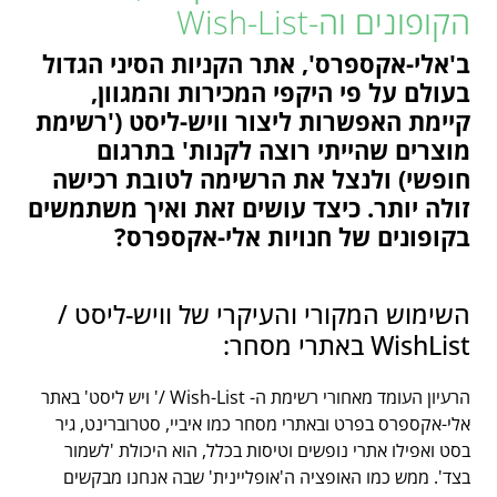
הקופונים וה-Wish-List
ב'אלי-אקספרס', אתר הקניות הסיני הגדול
בעולם על פי היקפי המכירות והמגוון,
קיימת האפשרות ליצור וויש-ליסט ('רשימת
מוצרים שהייתי רוצה לקנות' בתרגום
חופשי) ולנצל את הרשימה לטובת רכישה
זולה יותר. כיצד עושים זאת ואיך משתמשים
בקופונים של חנויות אלי-אקספרס?
השימוש המקורי והעיקרי של וויש-ליסט /
WishList באתרי מסחר:
הרעיון העומד מאחורי רשימת ה- Wish-List /' ויש ליסט' באתר
אלי-אקספרס בפרט ובאתרי מסחר כמו איביי, סטרוברינט, גיר
בסט ואפילו אתרי נופשים וטיסות בכלל, הוא היכולת 'לשמור
בצד'. ממש כמו האופציה ה'אופליינית' שבה אנחנו מבקשים