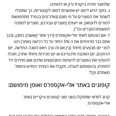
שלמוצר תהיה ביקורת ורק אז להזמינו.
ג. בתוך הויש ליסט יש אפשרות לסווג לקטגוריות, כך שתוכלו
לשמור את המוצרים על פי סוגם (גאדג'טים בנפרד מתחפושות
לפורים לדוגמא), או ייעודם (מוצרים עבורכם, מוצרים למתנה
למשפחה/חברים וכד').
ד. אם הגעתם לאתר אלי-אקספרס (דרך אתר קאשבק כמובן, ובכך
אתם כבר מרוויחים את ה 5% החזר על כל רכישה באתר) רגע
לפני יום מבצעים מיוחד (בין אם זה ערב ראש השנה החדשה, יום
הרווקים, יום האהבה וולנטיינס או יום מכירות מיוחד אחר), תוכלו
להוסיף את המוצרים לרשימת המבוקשים שלכם ואם מחירם ירד
למחרת, בהוספתם לעגלה, תקבלו את המחיר החדש והמוזל.
משתלם וקל!
קופונים באתר אלי-אקספרס ואופן מימושם:
קרוב לוודאי שתתקלו בשני סוגי קופונים עיקריים באתר
אלי-אקספרס: