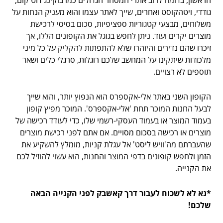
הראשון, בדומה לרוב אתרי המסחר הגדולים כמו בוקינג דוט קום,
גודדי, ויטהקוסט ואחרים, שייך לאתר עצמו והוא מעניק הנחות על
משלוחים, מבצעי קטגוריות ספציפיות, סכום בסיסי לרכישת
מוצרים יקרים ועוד. ניתן לחפש בגוגל את הקופונים הללו, אך
זיכרו שהם נדירים והיזהרו שלא להתפתות להקליק על כל מיני
מלכודות שיתקינו על המחשב שלכם רוגלות, סרגלי כלים ושאר
תוספים לא רצויים.
הקופון השני באתר אלי-אקספרס הוא הנפוץ יותר, והוא שייך
לבעל החנות המוכר תחת 'אלי-אקספרס'. המוכר מפיץ קופון
בעמוד המוצר או בעמוד העסקי-רשמי שלו, כדי לעודד רכישה של
מוצרים או רכישה בסכום מסויים. אם אתם לפני רכישת מוצרים
שהעברתם מה'וויש ליסט' אל עגלת קניות, מומלץ להשקיע את
הזמן ולחפש קופונים בדפי המוצר והחנות, הוא עשוי להוזיל לכם
את הקנייה.
*נא לא לשכוח לעבור דרך קאשבק לפני הקנייה הבאה
שלכם!