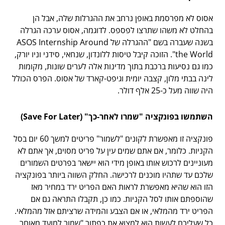
אסוס לא מפרסמת באופן נרחב את ההגרלות שלה, אבל הן
בהחלט לא משהו שתרצו לפספס. לדוגמה, אסוס ערכה הגרלה
בשנה שעברה בשם "ההגרלה של ASOS Internship Around
the World". הזוכה קיבל טיסות ללונדון, שנחאי, סידני וניו יורק,
כמו גם נסיעות ברכבת בתוך מדינות אלה לערים שונות, מקומות
לינה בבתי מלון, קצבה יומית וגיפט-קארד של אסוס. הפרס הכולל
היה שווה מעל כ-25 אלף דולר.
השתמשו בפונקציה "שמרו לאחר-כך" (Save For Later)
פונקציה זו מאפשרת לקונים "לשמור" פריטים למשך 60 יום בסל
הקניות. כלומר, אם אתם שמים עין על פריט מסוים, אך אתם לא
מעוניינים לרכוש אותו באופן מידי הוא יישאר בפרטים השמורים
שלכם עד שתהיו מוכנים לרכישה. החלק השווה ביותר בפונקציה
הזו הוא שהיא מאפשרת לראות האם הפריט ירד במחיר מאז
שהוספתם אותו לסל הקניות. כמו כן, תקבלו התראה גם אם
הפריט ירד מהמלאי, או אם הצבע והמידה שרציתם אזל מהמלאי.
כל שעליכם לעשות הוא למצוא את כפתור "שמור למועד מאוחר