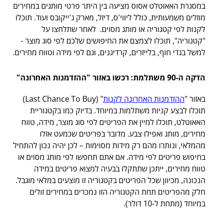
במסגרת האאוטלט אסוס מציעה בין היתר פרטי מותגים במחירים
מוזלים משמעותית, כולל ליווי'ס, דיזל, מארק ג'ייקובס ועוד. תוכלו
לקנות לפי קטגוריה או מותג מסוים. לאחר שתלחצו על
"קטגוריה", תוכלו לצמצם את החיפושים שלכם לפי סוג מוצר -
למשל בגדי חוף, בלייזרים, קרדיגנים, וגם לפי מידה וטווח מחירים.
הדקה ה-90 משתלמת: רכשו באזור "ההזדמנות האחרונה"
באזור "
ההזדמנות האחרונה לקנות
" (Last Chance To Buy)
תוכלו לבצע קניות משתלמות במיוחד. בדיוק כמו בקטגוריית
האאוטלט, תוכלו למיין את הפריטים לפי סוג מוצר, מידה, טווח
מחירים, מותג ואפילו צבע. מדובר בפריטים שכמעט אזלו
מהמלאי, ונותרו מהם רק מידות מסוימות – לכן יהיה נכון להתחיל
בחיפוש פריטים לפי מידה. אם אתם תחפשו לפי מותג מסוים או
טווח מחירים, ייתכן שתתקלו בבעיה למצוא פריטים במידה
הנכונה, מכיוון שכל הפריטים בקטגוריה זו מוצעים במלאי מוגבל.
חלק מהפריטים תחת הקטגוריה הזו נמכרים במחירים זולים
במיוחד (מתחת ל-10 דולר).