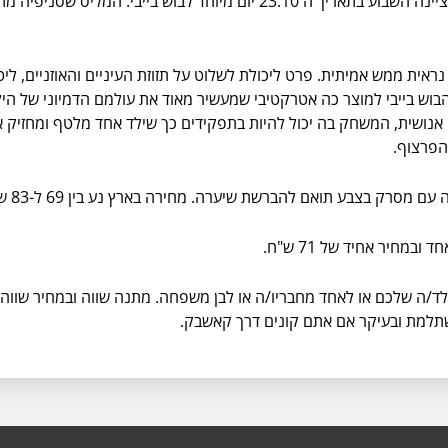
ענקית הכלבו העולמית 'המליס' אף הגדילה לעשות וציינה השבוע בתאריך ה 23.10
 נראית ממש אמיתית. פרט ליכולת לשלוט על תזוזת העיניים והאוזניים, ל
הבוש בייבי למוצר כה אטרקטיבי שמעשיר מאוד את עולמם הדמיוני של 
די אנושית, המשחק בה יכול להיות בתפקידים כך שילד אחד מלטף ומחזיק א
הפרצוף.
סרק בצבע תואם להברשת שיערה. מחירה בארץ נע בין 69 ל-83 ש"ח.
ובמחיר אחיד של 71 ש"ח.
לילד/ה שלכם או לאחד מחבריו/ה או לבן משפחה. מתנה שווה ובמחיר שוו
שתלמת ובעיקר אם אתם קונים דרך קאשבק.