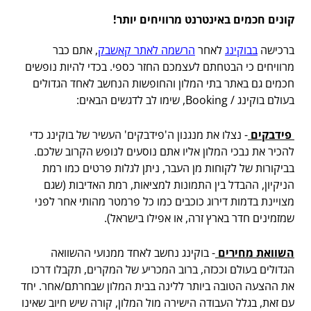
קונים חכמים באינטרנט מרוויחים יותר!
ברכישה
בבוקינג
לאחר
הרשמה לאתר קאשבק
, אתם כבר
מרוויחים כי הבטחתם לעצמכם החזר כספי. בכדי להיות נופשים
חכמים גם באתר בתי המלון והחופשות הנחשב לאחד הגדולים
בעולם בוקינג / Booking, שימו לב לדגשים הבאים:
פידבקים
- נצלו את מנגנון ה'פידבקים' העשיר של בוקינג כדי
להכיר את נבכי המלון אליו אתם נוסעים לנופש הקרוב שלכם.
בביקורות של לקוחות מן העבר, ניתן לגלות פרטים כמו רמת
הניקיון, ההבדל בין התמונות למציאות, רמת האדיבות (שגם
מצויינת בדמות דירוג כוכבים כמו כל פרמטר מהותי אחר לפני
שמזמינים חדר בארץ זרה, או אפילו בישראל).
השוואת מחירים
- בוקינג נחשב לאחד ממנועי ההשוואה
הגדולים בעולם וככזה, ברוב המכריע של המקרים, תקבלו דרכו
את ההצעה הטובה ביותר ללינה בבית המלון שבחרתם/אחר. יחד
עם זאת, בגלל העבודה הישירה מול המלון, קורה שיש חיוב שאינו