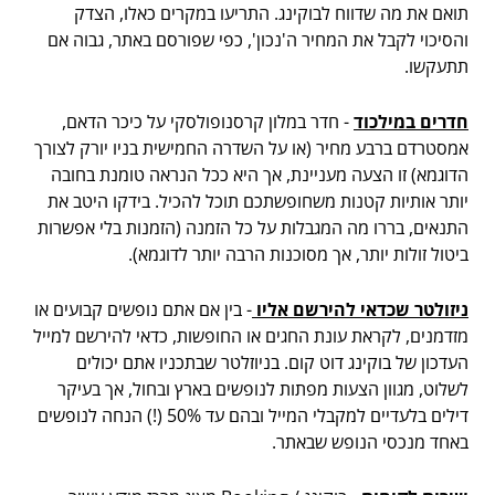
תואם את מה שדווח לבוקינג. התריעו במקרים כאלו, הצדק
והסיכוי לקבל את המחיר ה'נכון', כפי שפורסם באתר, גבוה אם
תתעקשו.
חדרים במילכוד
- חדר במלון קרסנופולסקי על כיכר הדאם,
אמסטרדם ברבע מחיר (או על השדרה החמישית בניו יורק לצורך
הדוגמא) זו הצעה מעניינת, אך היא ככל הנראה טומנת בחובה
יותר אותיות קטנות משחופשתכם תוכל להכיל. בידקו היטב את
התנאים, בררו מה המגבלות על כל הזמנה (הזמנות בלי אפשרות
ביטול זולות יותר, אך מסוכנות הרבה יותר לדוגמא).
ניזולטר שכדאי להירשם אליו
- בין אם אתם נופשים קבועים או
מזדמנים, לקראת עונת החגים או החופשות, כדאי להירשם למייל
העדכון של בוקינג דוט קום. בניוזלטר שבתכניו אתם יכולים
לשלוט, מגוון הצעות מפתות לנופשים בארץ ובחול, אך בעיקר
דילים בלעדיים למקבלי המייל ובהם עד 50% (!) הנחה לנופשים
באחד מנכסי הנופש שבאתר.