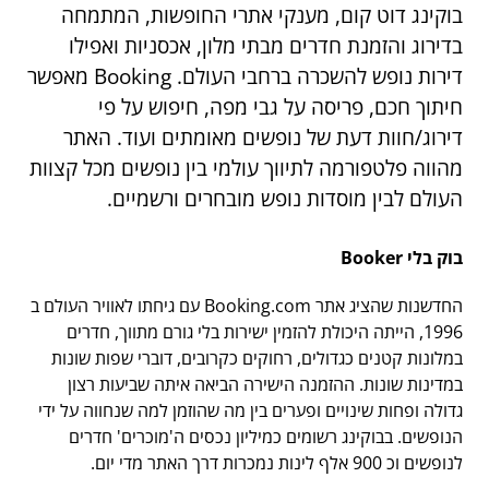
בוקינג דוט קום, מענקי אתרי החופשות, המתמחה
בדירוג והזמנת חדרים מבתי מלון, אכסניות ואפילו
דירות נופש להשכרה ברחבי העולם. Booking מאפשר
חיתוך חכם, פריסה על גבי מפה, חיפוש על פי
דירוג/חוות דעת של נופשים מאומתים ועוד. האתר
מהווה פלטפורמה לתיווך עולמי בין נופשים מכל קצוות
העולם לבין מוסדות נופש מובחרים ורשמיים.
בוק בלי Booker
החדשנות שהציג אתר Booking.com עם גיחתו לאוויר העולם ב
1996, הייתה היכולת להזמין ישירות בלי גורם מתווך, חדרים
במלונות קטנים כגדולים, רחוקים כקרובים, דוברי שפות שונות
במדינות שונות. ההזמנה הישירה הביאה איתה שביעות רצון
גדולה ופחות שינויים ופערים בין מה שהוזמן למה שנחווה על ידי
הנופשים. בבוקינג רשומים כמיליון נכסים ה'מוכרים' חדרים
לנופשים וכ 900 אלף לינות נמכרות דרך האתר מדי יום.