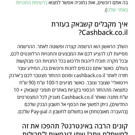
בה אתם רוכשים, ואת נתוניה אפשר למצוא
ברשימת החנויות
באתר שלנו
).
איך מקבלים קשבאק בעזרת
Cashback.co.il?
השלב הראשון הוא הרשמה קצרה ופשוטה לאתר. ההרשמה
מסייעת לנו להציע לכם את המבצעים והחנויות הרלוונטים לכם,
ובכל מקרה תוכלו ליהנות ולרכוש בכל החנויות הכי מבוקשות
בעולם. כאשר אתם נכנסים לחנות ורוכשים בה, המידע עובר
חזרה לאתר cashback.co.il וסכום ההחזר מצטבר לכם ב'ארנק
וירטואלי' שצובר וצובר. כאשר מגיעים ל-100 ש"ח (90 ש"ח
כתוצאה מההחזר הכספי בקניות באתרים תומכי קשבאק + 10
ש"ח מתנה שאתר Cashback.co.il מעניק לכל המצטרפים
החדשים), ניתן למשוך את הכסף אל חשבון הבנק שלכם
(בהעברה מאובטחת) או בתשלום לחשבון ה Pay-pal שלכם.
קונים הרבה באינטרנט? תהפכו את זה
למשתלם יותר! שתי דוגמאות ל'חבילות