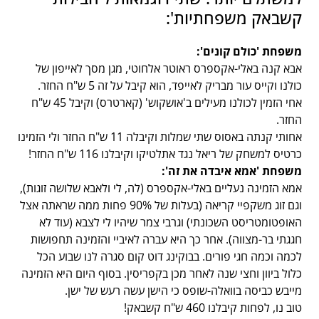
קשבאק משפחתיות':
משפחת 'כולם קונים':
אבא קנה באלי-אקספרס ראוטר אלחוטי, מגן מסך לאייפון של
כולנו וקייס עור מבריק לאייפד, הוא קיבל על זה 5 ש"ח החזר.
אחי הזמין לכולנו מעילים ב'אושקוש' (קארטרס) וקיבל 45 ש"ח
החזר.
אחותי קנתה באסוס שתי שמלות וקיבלה 11 ש"ח החזר ולי הזמינו
כרטיס למשחק של ריאל נגד אתלטיקו וקיבלנו 116 ש"ח החזר!
משפחת 'אמא איבדה את זה':
אמא הזמינה נעליים באלי-אקספרס (לה, לי ולאבא שלושה זוגות),
וגם זוג משקפיי קריאה (בעלות של 90% פחות ממה שראתה אצל
האופטומטריסט השכונתי) וגרבי צמר שיהיו לי לצבא (עוד לא
חגגתי בר-מצווה). אחר כך היא עברה לאיביי והזמינה תחפושות
לכמה וכמה חגי פורים. בבוקינג דוט קום סגרה לנו שבוע הכל
כלול ביוון וחצי שנה לאחר מכן בקפריסין. בסוף היום היא הזמינה
מייבש כביסה בוואלה-שופס כי הישן עשה רעש של ישן.
טוב נו, לפחות קיבלנו 460 ש"ח קשבאק!