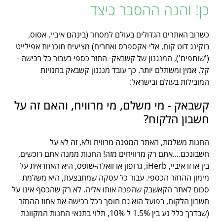
כן! והנה ההסבר כיצד
כשרוב האתרים הגדולים בעולם למסחר (בינהם איביי, אסוס,
בוקינג דוט קום, אלי-אקספרס ואחרים) מציעים תוכניות אפילייט
('שותפים'), המנגנון של קשבאק- החזר כספי בעבור כל רכישה -
קל, אמין ומשתלם יותר. כך עובד מנגנון קשבאק בחנויות
המובילות בעולם ובישראל:
קשבאק - מי משלם, מי מרוויח, והאם זה על
חשבון הלקוח?
החנות משלמת, האתר המפנה מרוויח ולא, זה לא על
חשבונכם….אתם רק מרוויחים מזה! החנות ממנה אתם רוכשים,
בין או זו איביי, iHerb, גרופון או וואלה-שופס, היא האחראית על
מימון ההחזר הכספי. עבור כל עסקה שמתבצעת, היא משלמת
סכום לאתר הקאשבק שהפנה אותו אליה. לא רק שהכסף אינו על
חשבון הלקוח, בפועל הוא גם חוסך בכל רכישה את אחוז ההחזר
(שבדרך כלל נע בין 1.5% ל 10%, תלוי בתנאי החנות המקוונת