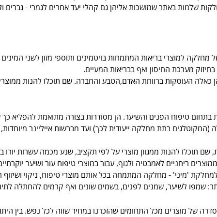
 מחלקה למוצרי בריאות המתמחות בויטמינים ותוספי מזון לשני המינים כ
 בחיזוק מערכת החיסון ואף בבריאות המעיים.
הן כאלה העוסקות ברווחת האדם,הטבע והחברה. שם תוכלו להנות ממוצרים
ת בתחום טיפוח הפנים והשיער. הן מסודרות בצורה מתואמת להפליא כך 
(המקוטלגים בתת מחלקה ייעודית לכך) ועד מברשות אייליינר מיוחדות, חו
ם תוכלו להנות ממגוון מוצרי על לפי תקציב, שנע מכמה עשרות יורו בודד
ממוצרים ריחניים לאמבטיה ולגוף, עבור במוצרי טיפוח עור ושיער יוקרתיי
חלקת 'מיני' - מחלקה המתמחה בכל אותם מוצרי טיפוח, ניקוי ושיזוף רק
יתר: שמפו לשיער, שמנים לפנים, בשמים שונים ואף קרמים להחתלה לתינ
ה של מוצרים מכל התחומים שהזכרנו במחיר שווה לכל נפש. בין היתר נית