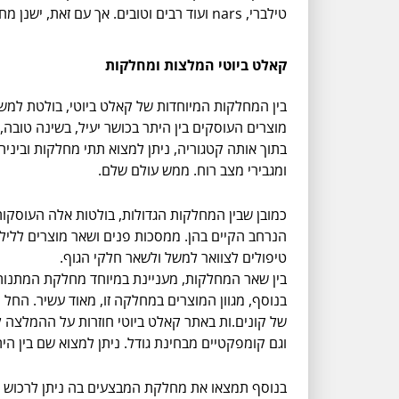
טילברי, nars ועוד רבים וטובים. אך עם זאת, ישנן מחלקות שלמות באתר שמושכות אליהן גם קהלי יעד אחרים לגמרי - גברים ולא רק.
קאלט ביוטי המלצות ומחלקות
בין המחלקות המיוחדות של קאלט ביוטי, בולטת למשל
מוצרים העוסקים בין היתר בכושר יעיל, בשינה טובה,
בתוך אותה קטגוריה, ניתן למצוא תתי מחלקות וביני
ומגבירי מצב רוח. ממש עולם שלם.
כמובן שבין המחלקות הגדולות, בולטות אלה העוסקו
הנרחב הקיים בהן. ממסכות פנים ושאר מוצרים ללילה 
טיפולים לצוואר למשל ולשאר חלקי הגוף.
בין שאר המחלקות, מעניינת במיוחד מחלקת המתנות, ש
בנוסף, מגוון המוצרים במחלקה זו, מאוד עשיר. החל 
של קונים.ות באתר קאלט ביוטי חוזרות על ההמלצה למ
וגם קומפקטיים מבחינת גודל. ניתן למצוא שם בין ה
בנוסף תמצאו את מחלקת המבצעים בה ניתן לרכוש סדר