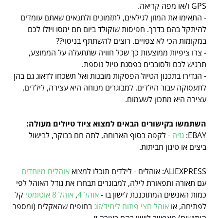
GPS ו/או מפה קריאה.
- התאימו את המזון לגילאים, לתזמונים ולתנאים שאתם עומדים
להיתקל בהם בדרך. חפיסות שוקולד ביום חם ימסו ויזלו לכם
במקומות הכי לא צפויים. רוצים להשתתף בניסוי??
- צרו ציפיות ממוצעות כך שכל חוויה שתתעלה על הממוצע,
תרגיש לכם ולסובבים כפסגת טיול נוספת.
- הגדירו בתכנון הטיול הפסקות מובנות ואל תשכחו לדאוג גם בהן
לתעסוקה עבור הילדים. למבוגרים מנוחה היא עצירה, לילדים,
עצירה היא מתכון לשעמום.
השתמשו בקישורים הבאים למצוא ציוד טיולים מעולה:
EBAY:
גזיה
- לקפה בסוף הארוחה, לתה חם בבוקר, לבישול
ביצים או טיגון חביתות.
ALIEXPRESS: אוהלים - לילדים תוכלו למצוא
אוהלים מיוחדים
עם תאורה ותפאורת לילה, למבוגרים תבחרו את גודל האוהל לפי
כמות האנשים המתוכננת לישון בו -
אוהל 4
,
אוהל 8 אוטומטי
קל
לפתיחה, או
אוהל חצי פתוח ליחיד/זוג
בחופים שהאקלים (ומספר