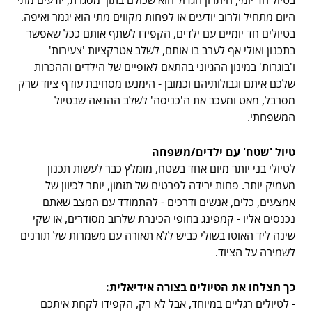
בטיול חד יומי, היתרון הגדול הוא שכולם בתוך מסגרת, יודעים מתי
היום מתחיל ולרוב יודעים או לפחות מקווים מתי הוא יגמר ואיפה.
בטיולים חד יומיים עם ילדים, הקפידו לשתף אותם ככל שאפשר
בתכנון ואולי אף לערב בו אותם, לשלב אטרקציות 'צעירות'
ו'בוגרות' במינון ההגיוני בהתאם לאופיים של הילדים וההכרות
שלכם איתם וגבולותיהם וכמובן - הימנעו מסחיבת עודף ציוד שרק
מסרבל, מאט ומעכב את ה'כניסה' לשלב ההנאה שבטיול
המשפחתי.
טיול 'שטח' עם ילדים/משפחה
לטיולי בני יותר מיום אחד בשטח, מומלץ כבר לעשות תכנון
מעמיק יותר. פחות ירידה לפרטים של תזמון, יותר לכיוון של
אמצעים, כלים, אנשים ודרכים - להתמודד עם המצב שאתם
נכנסים אליו - קמפינג בחופי הכינרת שלרוב מסודרים, או שקי
שינה ליד האוטו בשולי כביש ללא תאורה עם משמרות של תורנים
לשמירה על הציוד.
כך תצלחו את הטיולים בצורה אידיאלית:
- לטיולים רגליים במיוחד, אבל לא רק, הקפידו לקחת איתכם