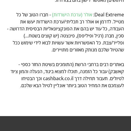
היתושים) מאפשר לישון בהם בצורה זו.
Deal Extreme:
אולר (ערכת הישרדות)
- חברו הטוב של כל
מטייל. לדרמן או אולר רב תכליתי/ערכת הישרדות יעשו את
העבודה, כל עוד יש בהם את הפונקציונאליות הבסיסית הדרושה -
סכין, מברג (רגיל ופיליפס), פינצטה (יש קוצים בשטח...)
ופלייר/צבת. כל האפשרויות אשר עשויות לבוא לידי שימוש ככל
שהטיול שלכם מנותק מאזורים מתויירים.
באתרים רבים ברחבי הרשת (התומכים בשיטת החזר כספי -
קאשבק) עבור כל הזמנה, תוכלו למצוא ביגוד, הנעלה והמון ציוד
לטיולים. תעבור תחילה דרך cashback.co.il וכך הבטיחו
לעצמכם את המחיר הטוב ביותר אונליין לטיול הבא שלכם.