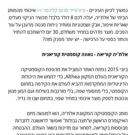
נמשיך לכיוון העיניים -
פיורפייר סרום קלינסר >>
איכותי מהמותג
הביתי של אלת'יה, יעלה לכם 8 דולר בלבד! תכשיר הניקוי מעלים
שאריות איפור, אבק ושמנוניות ומותיר ניחוח מנטה מרענן על עור
הפנים. מוצר מדהים במחיר משתלם, 30 יום לרשותכם להחזיר
והחזר כספי על הרכישה - יש יותר מפנק מזה?
אלת'יה קוריאה - גאווה קוסמטית קוריאנית
ביוני 2015 נפתח האתר המוביל את מהפכת הקוסמטיקה
הקוריאנית בעולם המקוון Althea, כדי לממש את היכולות
הדיגיטליות המתקדמות להביא לעולם את הקידמה בתחום
הקוסמטי, בלי מחסומי שפה, בלי מורכבות בשילוח ועם המון מגוון
ונכונות לספק מוצר איכותי במחיר שפוי, בתחום שבו זה נדיר.
מותג הקוסמטיקה המקוונת אלת'יה, הוא למעשה מיזם
האיקומרס הראשון ש"חצה גבולות" ואפשר לראשונה לחברות
מבוססות בקוריאה, לסחור עם מדינות בשאר העולם. ההבטחה