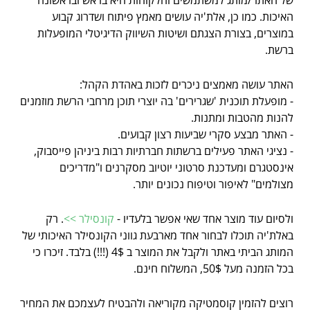
של האתר/מותג למשתמשים והלקוחות היא בראש ובראשונה
האיכות. כמו כן, אלת'יה עושים מאמץ פיתוח ושדרוג קבוע
במוצרים, בצורת הצגתם ושיטות השיווק הדיגיטלי המופעלות
ברשת.
האתר עושה מאמצים ניכרים לזכות באהדת הקהל:
- מופעלת תוכנית 'שגרירים' בה יוצרי תוכן מרחבי הרשת מוזמנים
להנות מהטבות ומתנות.
- האתר מבצע סקרי שביעות רצון קבועים.
- נציגי האתר פעילים ברשתות חברתיות רבות ביניהן פייסבוק,
אינסטגרם ומעדכנת סרטוני יוטיוב מסקרנים ו"מדריכים
מצולמים" לאיפור וטיפוח נכונים יותר.
ולסיום עוד מוצר אחד שאי אפשר בלעדיו -
קונסילר >>
. רק
באלת'יה תוכלו לבחור אחד מארבעת גווני הקונסילר האיכותי של
המותג הביתי באתר ולקבל את המוצר ב 4$ (!!!) בלבד. זיכרו כי
בכל הזמנה מעל 50$, המשלוח חינם.
רוצים להזמין קוסמטיקה מקוריאה ולהבטיח לעצמכם את המחיר