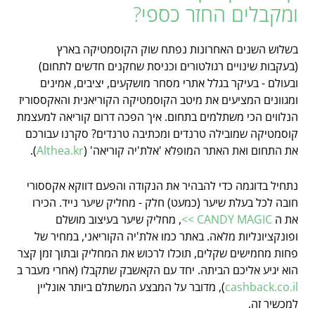
ומקבלים החזר כספי?
בשלוש השנים האחרונות נפתח שוק הקוסמטיקה בארץ
(בעקבות שינויים רגולטורים וכניסת שחקנים חדשים לתחום)
ובעולם - בעיקר בגלל אתרי מסחר מושקעים, יציבים, אמינים
ומגוונים המציעים את מיטב הקוסמטיקה הקוריאנית והאקססוריז
הנלווים הכי משתלמים בתחום. איך הפכה דרום קוריאה למעצמת
קוסמטיקה שמובילה טרנדים ומכתיבה טרנדים? סקרנו עבורכם
את התחום ואת האתר המופלא 'אלת'יה קוריאה' (
Althea.kr
).
נתחיל בדוגמה כדי להבהיר את הנקודה והפעם דווקא אקססורי
חובה לכל בעלת שיער (כמעט) חלק - מחליק שיער נייד. הכירו
את ה
CANDY MAGIC >>
, מחליק שיער בעיצוב מושלם
ופונקציונליות מלאה. באתר כמו אלת'יה הקוריאני, במחיר של
פחות מחמישים שקלים, תוכלו לרכוש את המחליק ובתוך זמן קצר
הוא יגיע אליכם הביתה. יחד עם הקאשבק שתקבלו (אחרי מעבר ב
cashback.co.il
), מדובר על המבצע המשתלם ביותר אונליין
למכשיר זה.