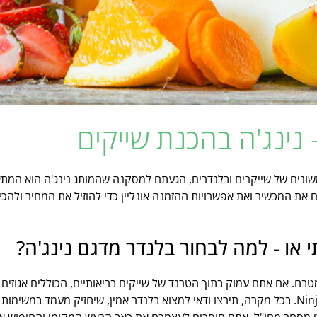
- נינג'ה בהכנת שייקים
משונים של שייקרים ובלנדרים, הגעתם למסקנה שהמותג נינג'ה הוא המ
ם את המכשיר ואת אפשרויות ההזמנה אונליין כדי להוזיל את המחיר ולהכ
י או - למה לבחור בלנדר מדגם נינג'ה?
ח. אם אתם עמוק בתוך הטרנד של שייקים בריאותיים, הכוללים אגוזים ו
הפופולרי ביותר כרגע בעולם - הנינג'ה / Ninja Blender. בכל מקרה, תירצו ודאי למצוא בלנדר אמין
י מסחר מחו"ל, אתם חוסכים לעצמכם את כאב הראש המקומי והחיפוש 