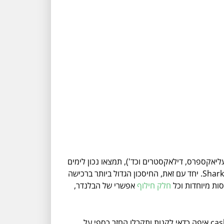
ליאקספרס, דילאקסטרים וכד'), תמצאו נכון לימים
אלו רק מותגי משנה, חלקם חיקויים מושלמים וחלקם בלנדרים מסוגים אחרים, אך לא את המותג המוביל והמקורי מבית SharkNinja. יחד עם זאת, החיסכון הגדול ביותר ברכישה
סות מיוחדות וכל
חלק חילוף
אפשרי של הבלנדר,
לסיכום, לפני שאתם מזמינים בלנדר חדש הביתה - נינג'ה או כל דגם מומלץ אחר לצרכים שלכם, תבדקו תחילה ב cashback.co.il איפה כדאי לקנות ותקבלו החזר כספי על