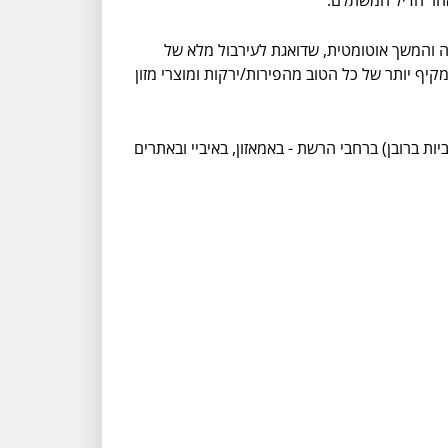
 (לדוגמא - 'ויטמיקס', JTC ודומים להם) טכנולוגיית עצירה והמשך אוטומטית, שדואגת לעירבול מלא של
יף יותר של כל הטוב מהפירות/ירקות ומוצרי מזון
יות ברובן) ברחבי הרשת - באמאזון, באיביי ובאתרים