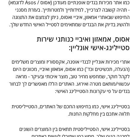
כמו אתר מכירות בגדים אופנתיים מעודכן (אסוס / Asos לדוגמא)
- תהיה קשובה לצרכייך, למידותייך ולמטרותייך. בעזרת מסנני
החיפוש שבאתרי אמאזון, איביי ואסוס, ניתן לצמצם את התצוגה
ולהשיג בדיוק את הבגדים שמתאימים לסטייל האישי החדש שלך.
אסוס, אמאזון ואיביי כנותני שירות
סטיילינג-אישי אונליין:
אתרי מכירות אונליין לבגדי אופנה, אקססוריז ומוצרים משלימים
(הנעלה, תכשיטים וכד') כמו אסוס, אמאזון ואיביי, מכוונים היום
לקהל חוקר, שמחפש מחיר טוב, מוצר איכותי ובעיקר - מראה
עכשווי/מותאם מטרה ואירוע. האתרים הללו מאפשרים לך לבחור
בגדים על פי עקרונות הסטיילינג האישי:
בסטיילינג אישי, כמו בחיפוש החכם של האתרים, הסטייליסטית
תלווה אתכם בין מחלקות החנות.
בסטיילינג אישי, הסטייליסטית תתאים בין המוצרים השונים
למבנה הגוף שלך, ממש כפי שתוכלו לעשות באתרים.