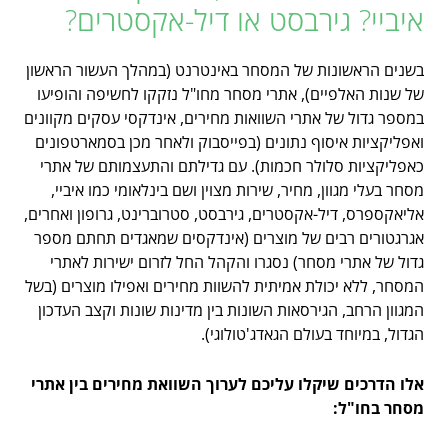
איביי? גירבסט או דיל-אקסטרים?
בשנים הראשונות של המסחר באינטרנט (במהלך העשור הראשון
של שנות האלפיים), אתרי מסחר מחו"ל נזקקו לחשיפה והופיעו
במספר גדול של אתרי השוואות מחירים, אינדקסי עסקים מקוונים
ואפליקציות איסוף נתונים (בפייסבוק ולאחר מכן בסמארטפונים
כאפליקציות סלולר חכמות). עם גדילתם והתעצמותם של אתרי
מסחר בעלי מגוון, מחיר, שירות מצוין ושם בינלאומי כמו איביי,
אליאקספרס, דיל-אקסטרים, גירבסט, סטרוברינט, גרופון ואחרים,
אגרגטורים רבים של מוצרים (אינדקסים שמאגדים תחתם מספר
גדול של אתרי מסחר) נסגרו והקהל החל לזרום ישירות לאתרי
המסחר, ללא יכולת אמיתית להשוות מחירים ואפילו מוצרים (בשל
המגוון הרחב, הגירסאות השונות בין מדינות שונות וקצב העדכון
הגדול, במיוחד בעולם הגאדג'טולוגי).
אלו הדרכים שיקלו עליכם לערוך השוואת מחירים בין אתרי
מסחר בחו"ל: