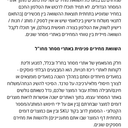
שמלווים גם במערכת השוואת מחירים ושליפת נתונים מתוך אתרי
המסחר הגדולים. לא תמיד תוכלו לרכוש את הטלפון החכם
במחיר שמופיע בתחתית תוצאות ההשוואה בין מכשירים (בהתאם
לתנאי משלוח ורישיון בינלאומי שיש או אין לספק / מותג / חנות /
רישיון לשווק את הטלפון בצורה חופשית בעולם), אך תוכלו לקבל
השוואה מיידית בין טווחי המחירים באתרי מסחר שונים.
השוואת מחירים פנימית באתרי מסחר מחו"ל
חלק מהמאמץ של אתרי מסחר בחו"ל ובכלל, למנוע זליגת
לקוחות לאתרי ריכוז חנויות, הוא המבצעים הבלתי פוסקים -
במועדים מיוחדים וסתם במהלך השנה במועדים מומצאים או
לצורך חיסולי מלאי/רכיבה על טרנד. הסיכוי להשיג הנחה/משלוח
חינם/חבילה מוזלת עבור המוצר שלכם, גדל כשאתם גולשים
באתר המסחר עצמו. בתוך האתרים ישנה אפשרות לראות מוצרים
דומים למוצר שבחרתם (בין אם על ידי חיפוש המותג/המספר
הקטלוגי - המסומן לרוב בקוד SKU ובין אם כמוצרים דומים
בתחתית דף המוצר שבו אתם מתעניינים) ולהשוות את מחירם
מספקים שונים.