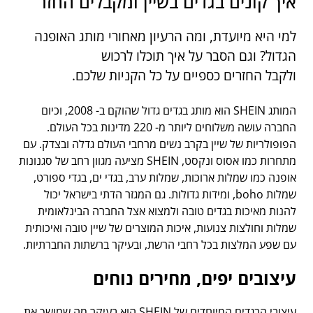
איך קונים בגדים בשיין ומקבלים החזר
למי היא מיועדת, ומה הרעיון מאחורי מותג האופנה
הגדול? וגם הסבר על איך תוכלו לרכוש
ולקבל החזרים כספיים על כל הקניות שלכם.
המותג SHEIN הוא מותג בגדים גדול שהוקם ב- 2008, וכיום
החברה עושה משלוחים ליותר מ- 220 מדינות בכל העולם.
הפופולריות של שיין בקרב נשים מרחבי העולם גדלה ובצדק. עם
מתחרות כמו אסוס ונקסט, SHEIN מציעה מגוון רחב של סגנונות
אופנה כמו שמלות ארוכות, שמלות ערב, בגדי ים, בגדי ספורט,
שמלות boho, ומידות גדולות. גם המגזר הדתי בישראל יכול
להנות מאיכות בגדים טובה ולמצוא אצל החברה הבינלאומית
שמלות וחולצות צנועות, איכות המוצרים של שיין טובה ואיכותית
עם שפע המלצות בכל רחבי הרשת, ובעיקר ברשתות החברתיות.
עיצובים יפים, מחירים נוחים
עיצובי הבגדים המיוחדים של SHEIN הוא בעיקר מה שמושך את