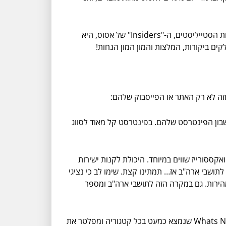
במרוצת השנים פיתחנו את השיטות החכמות והקלות ביותר למצוא ולהזמין את מה שאנחנו רוצים במחיר הכי שווה. כחלק מצוות הסטייליסטים, ה-"Insiders" של אסוס, היא
קים ביקורות, המלצות והמון המון הנחות!
וזה לא רק האתר או הפייסבוק שלהם:
חשבון הפינטרסט שלהם. בפינטרסט קל מאוד לסווג
ססורייז שווים במיוחד. היכולת לקנות ישירות
תושבי ארה"ב אז… תמתינו קצת. שימו לב כי נציגי
ל מוצר כדי שיהיה לכם קל לחזור לאתר ASOS ולהזמין את המוצר במהירות. גם במקרה הזה לתושבי ארה"ב ומספר
- לאסוס יש שתי דרכים קלות לאפשר לכם להגיע במהירות למוצרים החדשים - מחלקת New In והקישור Whats New שנמצא כמעט בכל קטגוריה ומפלטר את