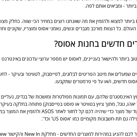
יותר - ומביאים אותם לפה.
לם. כל הצוות מורכב מגברים ונשים, נאמני אסוס ומוצריו, שקונים וחול
רים חדשים בחנות אסוס?
ב ביותר ולהישאר בעניינים, לאסוס יש מספר ערוצי עדכונים באינטרנט 
ים שמעלים את מיטב הפריטים לבלוגים, לפייסבוק, לטוויטר ובעיקר - ל
 אסוס חדשים, ו/או על פי פרמטרים שתקבעו.
 האינסטגרם שלהם, עם תמונות מפולטרות ומושכות של בגדים, נעליים ואק
הו, גוגל, מתוך ציוץ בטוויטר או פוסט בפייסבוק) פתוחה בחלקה בעיקר ל
אסוס הרשמיים ברשתות החברתיות מקפידים לציין קוד ש
גם תת-חשבונות מקומיים כמו 'אסוס US' וכד'.