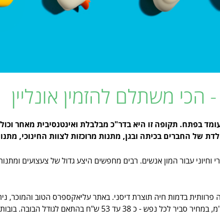
- הכי משתלם להזמין אונליין
עומד בפתח. תקופה זו היא בדר"כ מבלבלת ואינטנסיבית מאחר וכו
לדת של החברים בכיתה ובגן, מתנות מרוכזות לצוות החינוכי, מתנות
י וחיוני עבור המון אנשים.
רבים מחפשים היצע גדול של צעצועים ומתנות 
 פרוותית בדמות חיה תוצרת דיסני. באתר עליאקספרס הטוב והמוכר, ניתן
רכה ונעימה במגוון חיות, צבעים וגדלים - מ 12-24 ס"מ, במחיר סביר לכ