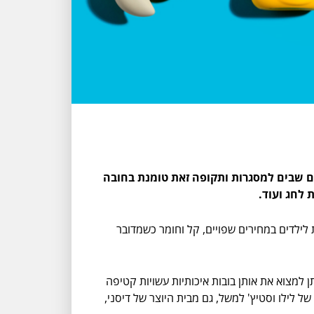
לם שבים למסגרות ותקופה זאת טומנת בחובה
 לחג ועוד.
לילדים במחירים שפויים, קל וחומר כשמדובר
 למצוא את אותן בובות איכותיות עשויות קטיפה
ל נפש - כ 38 עד 53 ש"ח בהתאם לגודל הבובה. בובות של לילו וסטיץ' למשל, גם מבית היוצר של דיסני,