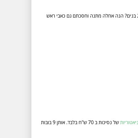
עוד ניתן למצוא בסקאלה של דיסני, מכוניות מרוץ ב 25 צבעים שונים ב 15 עד 17 ש"ח בלבד. יש יום הולדת משותפת בגן ל 2-3 בנים? הנה אחלה מתנה וחסכתם גם כאבי ראש
יאטוריות
של נסיכות ב 70 ש"ח בלבד. אותן 9 בובות