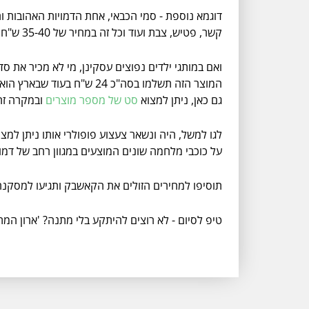
דוגמא נוספת - סמי הכבאי, אחת הדמויות האהובות 
קשר, פטיש, צבת ועוד וכל זה במחיר של 35-40 ש"ח. מתנה נהדרת ומושקעת שגם לא תקרע לכם את הכיס בעוד שבארץ תיאלצו להיפרד מ 65-90 ש"ח בעבור אותה מתנה.
ואם במותגי ילדים נפוצים עסקינן, מי לא מכיר את ס
המוצר הזה תשלמו בסה"כ 24 ש"ח בעוד שבארץ הוא נמכר ב 80 ש"ח.
גם כאן, ניתן למצוא
סט של מספר מוצרים
ובמקרה זה - 8 יחידות קטנות של מטוסי על במגוון רחב של צבעי
לגו למשל, היה ונשאר צעצוע פופולרי אותו ניתן למצו
על כוכבי מלחמה שונים המוצעים במגוון רחב של דמו
תוסיפו למחירים הזולים את הקאשבק ותגיעו למסקנ
טיפ לסיום - לא רוצים להיתקע בלי מתנה? 'ארון המ