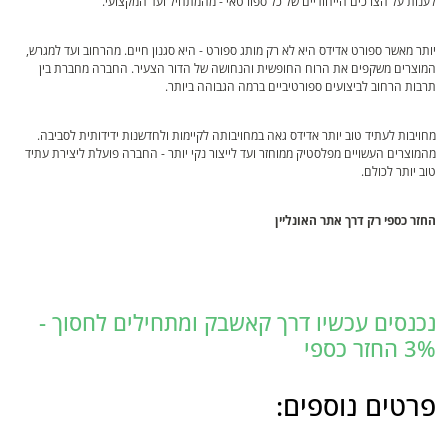
לענות על הצרכים הייחודיים של כל ספורטאי - מהמתחיל ועד המקצועי.
יותר מאשר ספורט אדידס היא לא רק מותג ספורט - היא סגנון חיים. מהרחוב ועד למגרש,
המוצרים משקפים את הרוח החופשית והנחושה של הדור הצעיר. החברה מחברת בין
תרבות הרחוב לביצועים ספורטיביים ברמה הגבוהה ביותר.
מחויבות לעתיד טוב יותר אדידס גאה במחויבותה לקיימות ולחדשנות ידידותית לסביבה.
מהמוצרים העשויים מפלסטיק ממוחזר ועד לייצור נקי יותר - החברה פועלת ליצירת עתיד
טוב יותר לכולם.
החזר כספי רק דרך אתר האונליין
נכנסים עכשיו דרך קאשבק ומתחילים לחסוך -
3% החזר כספי
פרטים נוספים: