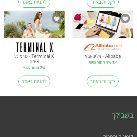
לקניות באתר
לקניות באתר
Alibaba - אליבאבא
Terminal X - טרמינל
איקס
עד 4% החזר כספי
2% החזר כספי
לקניות באתר
לקניות באתר
בשבילך
קופונים והטבות