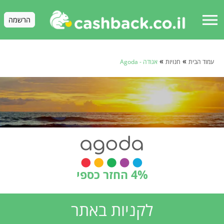
menu
הרשמה
»
»
עמוד הבית
חנויות
אגודה - Agoda
4% החזר כספי
לקניות באתר