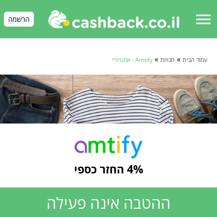
menu
הרשמה
»
»
עמוד הבית
חנויות
Amtify - אמטיפיי
4% החזר כספי
ההטבה אינה פעילה