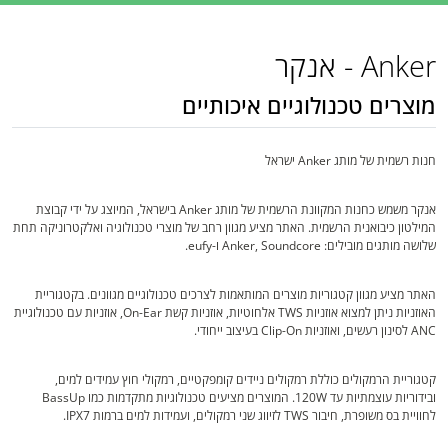
Anker - אנקר
מוצרים טכנולוגיים איכותיים
חנות רשמית של מותג Anker ישראל
אנקר משמש כחנות המקוונת הרשמית של מותג Anker בישראל, המיוצג על ידי קבוצת
המילטון כיבואנית הרשמית. האתר מציע מגוון רחב של מוצרי טכנולוגיה ואלקטרוניקה תחת
שלושה מותגים מובילים: Anker, Soundcore ו-eufy.
האתר מציע מגוון קטגוריות מוצרים המותאמות לצרכים טכנולוגיים מגוונים. בקטגוריית
האוזניות ניתן למצוא אוזניות TWS אלחוטיות, אוזניות קשת On-Ear, אוזניות עם טכנולוגיית
ANC לסינון רעשים, ואוזניות Clip-On בעיצוב ייחודי.
קטגוריית הרמקולים כוללת רמקולים ניידים קומפקטיים, רמקולי חוץ עמידים למים,
ובידוריות עוצמתיות עד 120W. המוצרים מציעים טכנולוגיות מתקדמות כמו BassUp
לחוויית בס משופרת, חיבור TWS לזיווג שני רמקולים, ועמידות למים ברמות IPX7.