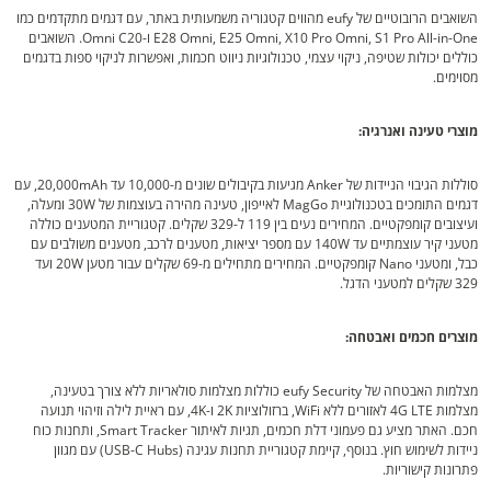
השואבים הרובוטיים של eufy מהווים קטגוריה משמעותית באתר, עם דגמים מתקדמים כמו
E28 Omni, E25 Omni, X10 Pro Omni, S1 Pro All-in-One ו-Omni C20. השואבים
כוללים יכולות שטיפה, ניקוי עצמי, טכנולוגיות ניווט חכמות, ואפשרות לניקוי ספות בדגמים
מסוימים.
מוצרי טעינה ואנרגיה:
סוללות הגיבוי הניידות של Anker מגיעות בקיבולים שונים מ-10,000 עד 20,000mAh, עם
דגמים התומכים בטכנולוגיית MagGo לאייפון, טעינה מהירה בעוצמות של 30W ומעלה,
ועיצובים קומפקטיים. המחירים נעים בין 119 ל-329 שקלים. קטגוריית המטענים כוללה
מטעני קיר עוצמתיים עד 140W עם מספר יציאות, מטענים לרכב, מטענים משולבים עם
כבל, ומטעני Nano קומפקטיים. המחירים מתחילים מ-69 שקלים עבור מטען 20W ועד
329 שקלים למטעני הדגל.
מוצרים חכמים ואבטחה:
מצלמות האבטחה של eufy Security כוללות מצלמות סולאריות ללא צורך בטעינה,
מצלמות 4G LTE לאזורים ללא WiFi, ברזולוציות 2K ו-4K, עם ראיית לילה וזיהוי תנועה
חכם. האתר מציע גם פעמוני דלת חכמים, תגיות לאיתור Smart Tracker, ותחנות כוח
ניידות לשימוש חוץ. בנוסף, קיימת קטגוריית תחנות עגינה (USB-C Hubs) עם מגוון
פתרונות קישוריות.