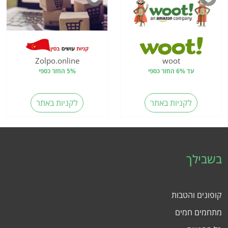
Zolpo.online
woot
עד 6% החזר כספי
5% החזר כספי
לקניות באתר
לקניות באתר
בשבילך
קופונים והטבות
מתחמים חמים