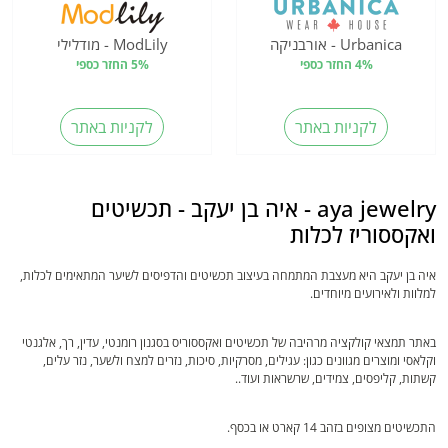
Urbanica - אורבניקה
ModLily - מודלילי
4% החזר כספי
5% החזר כספי
לקניות באתר
לקניות באתר
aya jewelry - איה בן יעקב - תכשיטים
ואקססוריז לכלות
איה בן יעקב היא מעצבת המתמחה בעיצוב תכשיטים והדפיסים לשיער המתאימים לכלות,
למלוות ולאירועים מיוחדים.
באתר תמצאי קולקציה מרהיבה של תכשיטים ואקססוריס בסגנון רומנטי, עדין, רך, אלגנטי
וקלאסי ומוצרים מגוונים כגון: עגילים, מסרקיות, סיכות, נזרים למצח ולשער, נזר עלים,
קשתות, קליפסים, צמידים, שרשראות ועוד..
התכשיטים מצופים בזהב 14 קארט או בכסף.