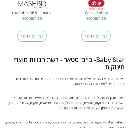
Shilav - שילב
המשביר 365 mashbir
3% החזר כספי
3% החזר כספי
לקניות באתר
לקניות באתר
Baby Star- בייבי סטאר - רשת חנויות מוצרי
תינוקות
בייבי סטאר היא רשת ישראלית מוכרת ואהובה המספקת מוצרים מובילים במחירים
אטרקטיביים לתינוקות בכל רחבי הארץ.
באתר מגוון עצום של מוצרים מהקטן ביותר ועד הגדול ביותר: מוצצים, עגלות, אביזרי
האכלה, חדרי תינוקות, מצעים, כסאות אוכל, צעצועים, מנשאים, תיקים, אביזרי בטיחות,
הלבשה ועוד המון מוצרים של החברות המובילות:
graco, evenflo, britax, chicco, bugaboo, babyzen, peg perego, stokke, cybex,
avent, mum, tommee tippee