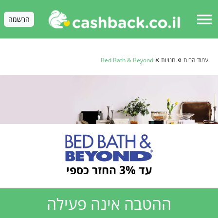
menu
הרשמה
»
»
עמוד הבית
חנויות
Bed Bath & Beyond
עד 3% החזר כספי
ההטבה אינה פעילה