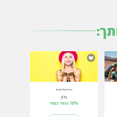
תך:
JFN
10% החזר כספי