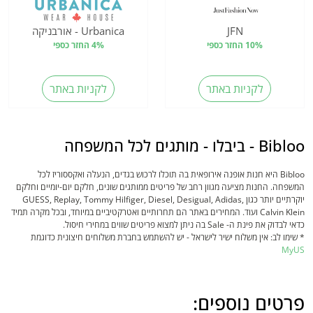
JFN
Urbanica - אורבניקה
10% החזר כספי
4% החזר כספי
לקניות באתר
לקניות באתר
Bibloo - ביבלו - מותגים לכל המשפחה
Bibloo היא חנות אופנה אירופאית בה תוכלו לרכוש בגדים, הנעלה ואקססוריז לכל
המשפחה. החנות מציעה מגוון רחב של פריטים ממותגים שונים, חלקם יום-יומיים וחלקם
יוקרתיים יותר כגון GUESS, Replay, Tommy Hilfiger, Diesel, Desigual, Adidas,
Calvin Klein ועוד. המחירים באתר הם תחרותיים ואטרקטיביים במיוחד, ובכל מקרה תמיד
כדאי לבדוק את פינת ה- Sale בה ניתן למצוא פריטים שווים במחירי חיסול.
* שימו לב: אין משלוח ישיר לישראל - יש להשתמש בחברת משלוחים חיצונית כדוגמת
MyUS
פרטים נוספים: