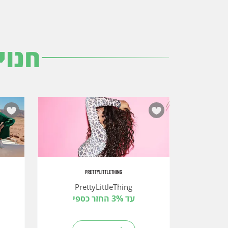
חנוי
PrettyLittleThing
עד 3% החזר כספי