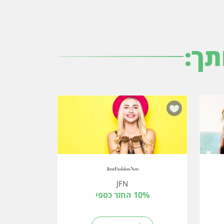
תך:
JFN
10% החזר כספי