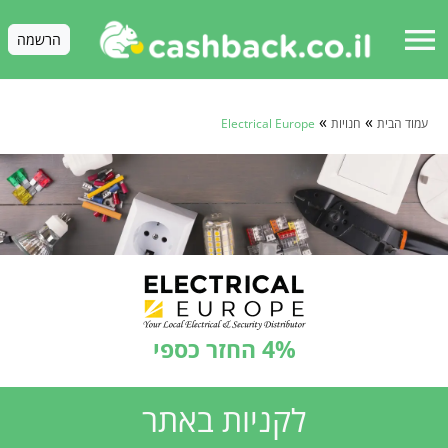
menu
הרשמה
»
»
עמוד הבית
חנויות
Electrical Europe
4% החזר כספי
לקניות באתר