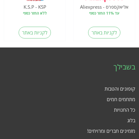
אליאקספרס - Aliexpress
K.S.P - KSP
עד 11% החזר כספי
ללא החזר כספי
לקניות באתר
לקניות באתר
בשבילך
קופונים והטבות
מתחמים חמים
כל החנויות
בלוג
מזמינים חברים ומרויחים!