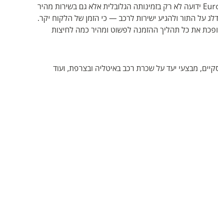
עם ניסיון של למעלה מ-60 שנה בתעשייה, Europcar ידועה לא רק בזמינותה הגלובלית אלא גם בשירות מהיר
לג על התור ולהגיע ישירות לרכב — כי הזמן של הלקוח יקר.
מינה ל-iOS ולאנדרואיד, הופכת את כל תהליך ההזמנה לפשוט ומהיר כמה לחיצות
ים, מבצעי יעד על שכרת רכב באיטליה ובצרפת, ועוד