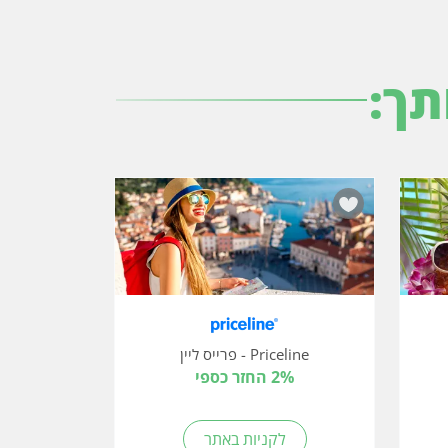
תך:
Priceline - פרייס ליין
2% החזר כספי
לקניות באתר