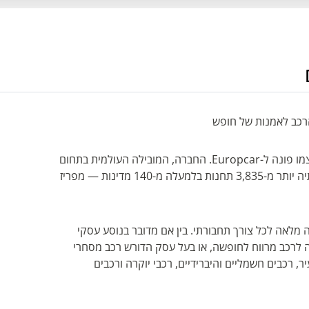
מי שמחפש לנוע בעולם בתנאים שלו, מוצא את עצמו פונה ל-Europcar. החברה, המובילה העולמית בתחום
השכרת רכב ורכב מסחרי, מעמידה לרשות לקוחותיה יותר מ-3,835 תחנות בלמעלה מ-140 מדינות — מפריז
שובה מלאה לכל צורך תחבורתי. בין אם מדובר בנוסע עסקי
לרכב מרווח לחופשה, או בעל עסק הדורש רכב מסחרי
, רכבים חשמליים והיברידיים, רכבי יוקרה ורכבים