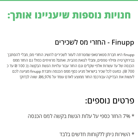
חנויות נוספות שיעניינו אותך:
Finupp - החזרי מס לשכירים
finupp היא חברת סטארטאפ שמטרתה לעזור לשכירים להשיג החזרי מס, מבלי להסתבך
בבירוקרטיה ומילוי טפסים, ומבלי לצאת מהבית. ואתם? מרוויחים כפול! גם החזר ממס
הכנסה של עד עשרות אלפי שקלים וגם החזר עבור עלויות הגשת הבקשה (כ 100 ₪ עד כ
700 ₪). כמעט לכל שכיר בישראל מגיע כסף ממס הכנסה וחברת finupp מציעה לכם
לעשות את הבדיקה עבורכם! החזר ממוצע לאדם עומד על ₪6,976. שווה לבדוק!
פרטים נוספים:
* 7% החזר כספי על עלות הגשת בקשה למס הכנסה
* השירות ניתן ללקוחות חדשים בלבד