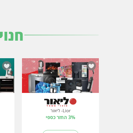
חנוי
Lior- ליאור
3% החזר כספי