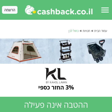
menu
הרשמה
»
»
עמוד הבית
חנויות
כחול לבן
3% החזר כספי
ההטבה אינה פעילה