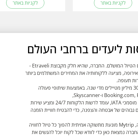
לקניות באתר
לקניות באתר
ב-Mytrip מאמינים שכל אחד ראוי לחוות את קסם הטיול המושלם. החברה, שהיא חלק מקבוצת Etraveli -
באירופה, מציעה ללקוחותיה את המחירים המשתלמים ביותר
Mytrip פועלת ב-75 מדינות ומשרתת למעלה מ-30 מיליון מטיילים מדי שנה. באמצעות שיתופי פעולה
הצוות המקצועי של Mytrip, הכולל סוכני נסיעות מוסמכי IATA, עומד לרשות הלקוחות 24/7 ומציע שירות
ם גבוהים של אבטחה והצפנה, כדי להבטיח חוויית הזמנה
מעבר למחויבות למחירים תחרותיים ושירות מעולה, Mytrip מונעת מתשוקה אמיתית להפוך כל טיול לחוויה
החברה נמצאת כאן כדי לוודא שכל לקוח יוכל להגשים את