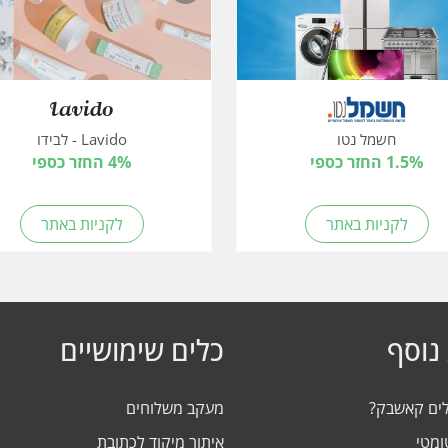
חשמל נטו
Lavido - לבידו
1.5% החזר כספי
4% החזר כספי
לקניות באתר
לקניות באתר
נוסף
כלים שימושיים
לים קאשבק?
מעקב משלוחים
ומטי
איתור מיקוד לכתובת