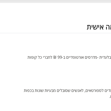
ה אישית
New feet תעזור לכם להקל על הכאב עם הטבה בלעדית -מדרסים אורטופדיים ב-99 ₪ לחברי כל קופות
ים לספורטאים, לאנשים שסובלים מבעיות שונות בכפות