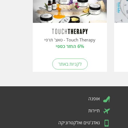
Touch Therapy - טאצ' תרפי
6% החזר כספי
לקניות באתר
אופנה
תיירות
גאדג'טים ואלקטרוניקה