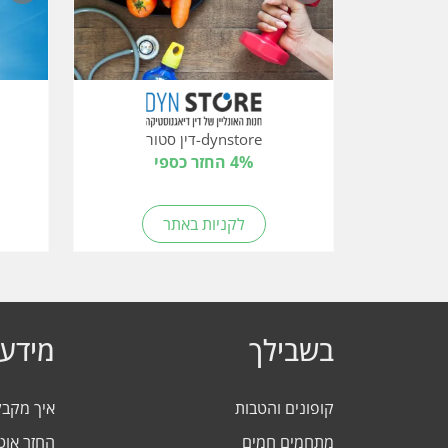
dynstore-דין סטור
4% החזר כספי
לקניות באתר
בשבילך
מידע 
קופונים והטבות
איך מקב
מתחמים חמים
החזר אוט