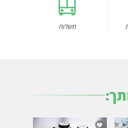
משלוח
תך: