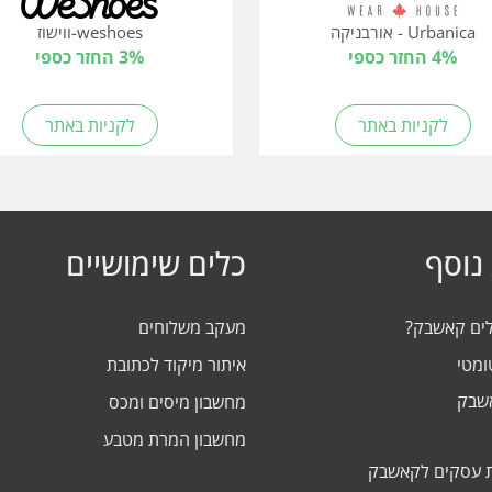
Urbanica - אורבניקה
weshoes-ווישוז
4% החזר כספי
3% החזר כספי
לקניות באתר
לקניות באתר
נוסף
כלים שימושיים
לים קאשבק?
מעקב משלוחים
ומטי
איתור מיקוד לכתובת
אשבק
מחשבון מיסים ומכס
מחשבון המרת מטבע
 עסקים לקאשבק