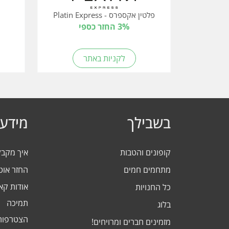
פלטין אקספרס - Platin Express
3% החזר כספי
לקניות באתר
בשבילך
מידע 
קופונים והטבות
איך מקב
מתחמים חמים
החזר אוט
אודות ק
כל החנויות
תמיכה
בלוג
הצטרפות
מזמינים חברים ומרויחים!