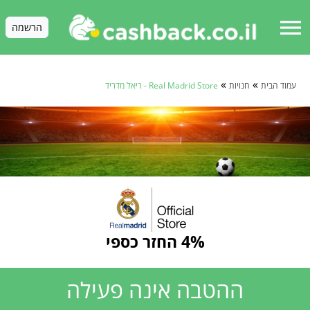
menu
הרשמה
»
»
עמוד הבית
חנויות
Real Madrid Store - ריאל מדריד
4% החזר כספי
ההטבה אינה פעילה