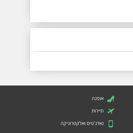
אופנה
תיירות
גאדג'טים ואלקטרוניקה