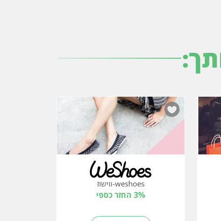
תך:
weshoes-ווישוז
3% החזר כספי