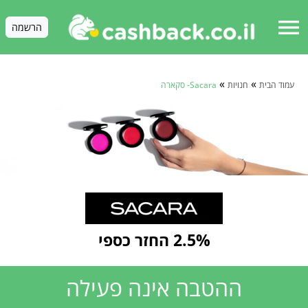
menu
הרשמה
»
»
עמוד הבית
חנויות
Sacara- סקארה
2.5% החזר כספי
ההטבה אינה פעילה