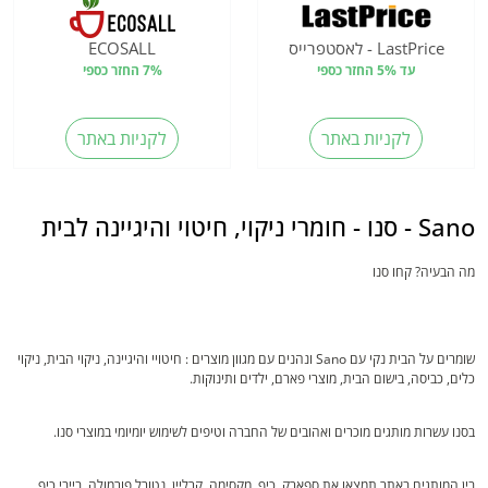
LastPrice - לאסטפרייס
ECOSALL
עד 5% החזר כספי
7% החזר כספי
לקניות באתר
לקניות באתר
Sano - סנו - חומרי ניקוי, חיטוי והיגיינה לבית
מה הבעיה? קחו סנו
שומרים על הבית נקי עם Sano ונהנים עם מגוון מוצרים : חיטויי והיגיינה, ניקוי הבית, ניקוי
כלים, כביסה, בישום הבית, מוצרי פארם, ילדים ותינוקות.
בסנו עשרות מותגים מוכרים ואהובים של החברה וטיפים לשימוש יומיומי במוצרי סנו.
בין המותגים באתר תמצאו את ספארק, כיף, מקסימה, קרליין, נטורל פורמולה, בייבי כיף