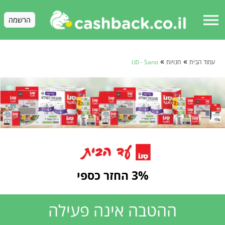
menu
הרשמה
»
»
עמוד הבית
חנויות
Sano - סנו
3% החזר כספי
ההטבה אינה פעילה