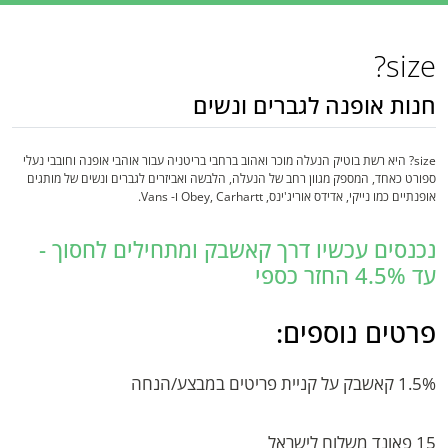
size?
חנות אופנה לגברים ונשים
size? היא רשת בוטיק הנעלה מוכר ואהוב ברחבי בריטניה עבור אוהבי אופנה וחובבי נעלי
ספורט כאחד, המספק מגוון רחב של הנעלה, הלבשה ואביזרים לגברים ונשים של מותגים
אופנתיים כמו נייקי, אדידס אוריג'ינס, Obey, Carhartt ו- Vans.
נכנסים עכשיו דרך קאשבק ומתחילים לחסוך -
עד 4.5% החזר כספי
פרטים נוספים:
1.5% קאשבק על קניית פריטים במבצע/הנחה
15 פאונד משלוח לישראל