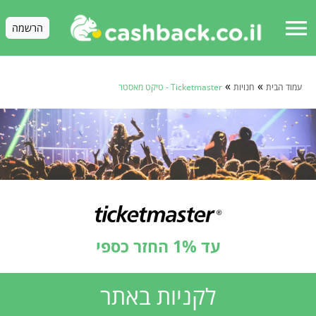
menu
הרשמה
»
»
עמוד הבית
חנויות
Ticketmaster - טיקט מאסטר
עד 1% החזר כספי
לקניות באתר