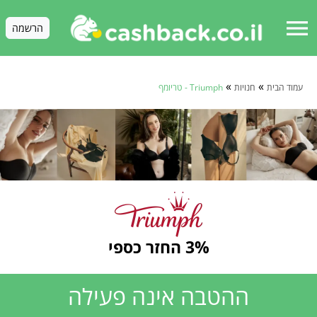
menu
הרשמה
»
»
עמוד הבית
חנויות
Triumph - טריומף
3% החזר כספי
ההטבה אינה פעילה