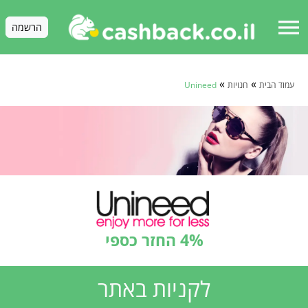
menu
הרשמה
»
»
עמוד הבית
חנויות
Unineed
4% החזר כספי
לקניות באתר