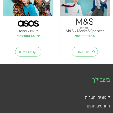
M&S - Marks&Spencer
אסוס - Asos
1.5% החזר כספי
עד 4% החזר כספי
לקניות באתר
לקניות באתר
בשבילך
קופונים והטבות
מתחמים חמים