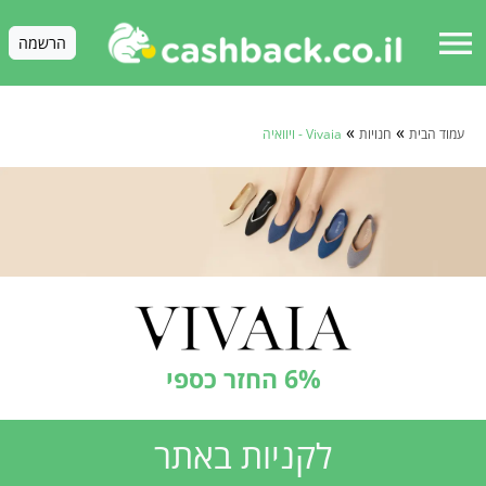
menu
הרשמה
»
»
עמוד הבית
חנויות
Vivaia - ויוואיה
6% החזר כספי
לקניות באתר